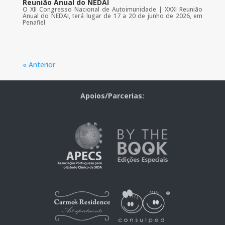
Reunião Anual do NEDAI
O XII Congresso Nacional de Autoimunidade | XXXI Reunião
Anual do NEDAI, terá lugar de 17 a 20 de junho de 2026, em
Penafiel
« Anterior
Apoios/Parcerias: