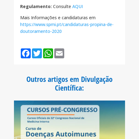
Regulamento:
Consulte
AQUI
Mais Informações e candidaturas em
https://www.spmi.pt/candidaturas-propina-de-
doutoramento-2020
F
T
W
E
a
w
h
m
c
i
a
a
e
t
t
i
b
t
s
l
o
e
A
Outros artigos em Divulgação
o
r
p
k
p
Científica
: