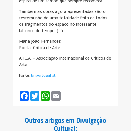
espiral de um tempo que sempre recomeça.
Também as obras agora apresentadas são o
testemunho de uma totalidade feita de todos
os fragmentos do espaço no incessante
labirinto do tempo. (…)
Maria João Fernandes
Poeta, Crítica de Arte
A.I.C.A. – Associação Internacional de Críticos de
Arte
Fonte:
bnportugal.pt
F
T
W
E
a
w
h
m
c
i
a
a
e
t
t
i
b
t
s
l
o
e
A
Outros artigos em Divulgação
o
r
p
k
p
Cultural
: