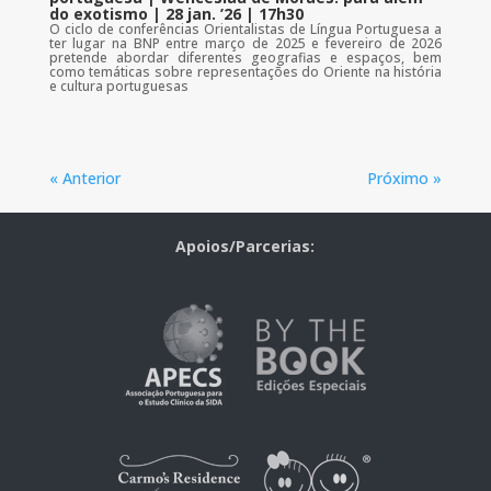
do exotismo | 28 jan. ’26 | 17h30
O ciclo de conferências Orientalistas de Língua Portuguesa a
ter lugar na BNP entre março de 2025 e fevereiro de 2026
pretende abordar diferentes geografias e espaços, bem
como temáticas sobre representações do Oriente na história
e cultura portuguesas
« Anterior
Próximo »
Apoios/Parcerias: