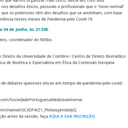
elo que vamos organizar mais cinco, desta vez com dois
 nos desafios éticos, pessoais e profissionais que o “novo normal”
ão que os preletores têm dos desafios que se avizinham, com base
eriência nestes meses de Pandemia pelo Covid-19.
ia 04 de Junho, às 21:30h
eiro, coordenador do NEBio.
 Direito da Universidade de Coimbra / Centro de Direito Biomédico
ica de Bioética e Especialista em Ética da Comissão Europeia
o-de-debates-questoes-eticas-em-tempo-de-pandemia-pelo-covid-
.com/SociedadePortuguesaMedicinaInterna/
om/channel/UCXEP4tZ1_PhiXwsyJmxbdyQ.
ção antes da sessão, faça
AQUI A SUA INSCRIÇÃO
.