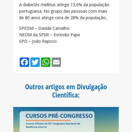
A diabetes mellitus atinge 13,6% da população
portuguesa. No grupo das pessoas com mais
de 80 anos atinge cera de 28% da população.
SPEDM – Davide Carvalho
NEDM da SPMI – Estevão Pape
SPD – João Raposo
F
T
W
E
a
w
h
m
c
i
a
a
e
t
t
i
b
t
s
l
o
e
A
Outros artigos em Divulgação
o
r
p
k
p
Científica
: