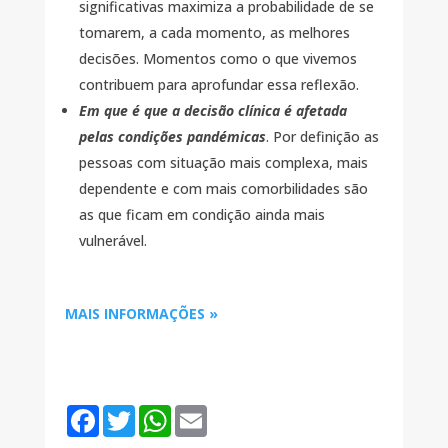
significativas maximiza a probabilidade de se
tomarem, a cada momento, as melhores
decisões. Momentos como o que vivemos
contribuem para aprofundar essa reflexão.
Em que é que a decisão clínica é afetada
pelas condições pandémicas
. Por definição as
pessoas com situação mais complexa, mais
dependente e com mais comorbilidades são
as que ficam em condição ainda mais
vulnerável.
‌MAIS INFORMAÇÕES »
F
T
W
E
a
w
h
m
c
i
a
a