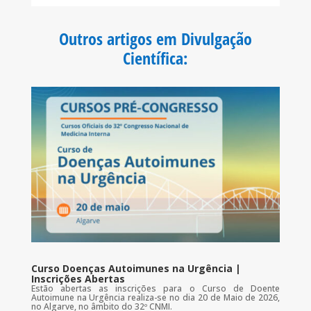
e
t
t
i
b
t
s
l
o
e
A
Outros artigos em Divulgação
o
r
p
k
p
Científica
:
Curso Doenças Autoimunes na Urgência |
Inscrições Abertas
Estão abertas as inscrições para o Curso de Doente
Autoimune na Urgência realiza-se no dia 20 de Maio de 2026,
no Algarve, no âmbito do 32º CNMI.