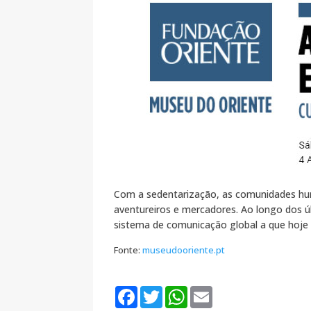
Com a sedentarização, as comunidades hum
aventureiros e mercadores. Ao longo dos ú
sistema de comunicação global a que hoje
Fonte:
museudooriente.pt
F
T
W
E
a
w
h
m