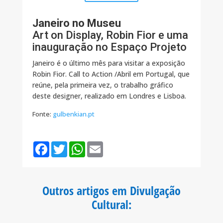
Janeiro no Museu
Art on Display, Robin Fior e uma
inauguração no Espaço Projeto
Janeiro é o último mês para visitar a exposição
Robin Fior. Call to Action /Abril em Portugal, que
reúne, pela primeira vez, o trabalho gráfico
deste designer, realizado em Londres e Lisboa.
Fonte:
gulbenkian.pt
F
T
W
E
a
w
h
m
c
i
a
a
e
t
t
i
b
t
s
l
o
e
A
Outros artigos em Divulgação
o
r
p
k
p
Cultural
: