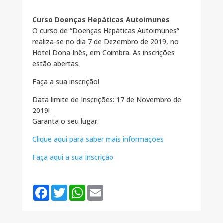
Curso Doenças Hepáticas Autoimunes
O curso de “Doenças Hepáticas Autoimunes”
realiza-se no dia 7 de Dezembro de 2019, no
Hotel Dona Inês, em Coimbra. As inscrições
estão abertas.
Faça a sua inscrição!
Data limite de Inscrições: 17 de Novembro de
2019!
Garanta o seu lugar.
Clique aqui para saber mais informações
Faça aqui a sua Inscrição
F
T
W
E
a
w
h
m
c
i
a
a
e
t
t
i
b
t
s
l