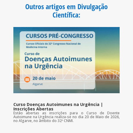
o
e
A
Outros artigos em Divulgação
o
r
p
k
p
Científica
:
Curso Doenças Autoimunes na Urgência |
Inscrições Abertas
Estão abertas as inscrições para o Curso de Doente
Autoimune na Urgência realiza-se no dia 20 de Maio de 2026,
no Algarve, no âmbito do 32º CNMI.