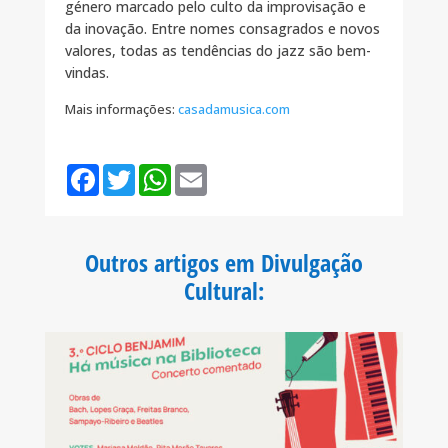
género marcado pelo culto da improvisação e
da inovação. Entre nomes consagrados e novos
valores, todas as tendências do jazz são bem-
vindas.
Mais informações:
casadamusica.com
F
T
W
E
a
w
h
m
c
i
a
a
e
t
t
i
b
t
s
l
o
e
A
Outros artigos em Divulgação
o
r
p
k
p
Cultural
: