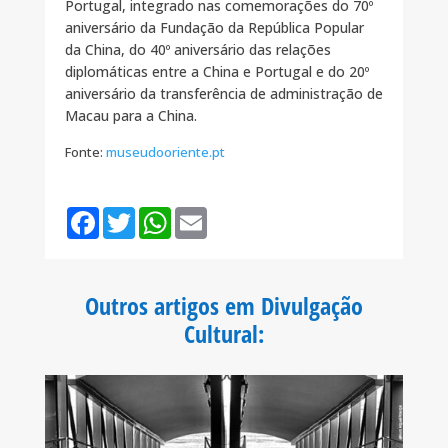
Portugal, integrado nas comemorações do 70º
aniversário da Fundação da República Popular
da China, do 40º aniversário das relações
diplomáticas entre a China e Portugal e do 20º
aniversário da transferência de administração de
Macau para a China.
Fonte:
museudooriente.pt
F
T
W
E
a
w
h
m
c
i
a
a
e
t
t
i
b
t
s
l
o
e
A
Outros artigos em Divulgação
o
r
p
k
p
Cultural
: