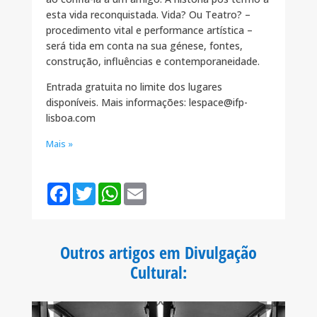
esta vida reconquistada. Vida? Ou Teatro? –
procedimento vital e performance artística –
será tida em conta na sua génese, fontes,
construção, influências e contemporaneidade.
Entrada gratuita no limite dos lugares
disponíveis. Mais informações: lespace@ifp-
lisboa.com
Mais »
F
T
W
E
a
w
h
m
c
i
a
a
e
t
t
i
b
t
s
l
o
e
A
Outros artigos em Divulgação
o
r
p
k
p
Cultural
: