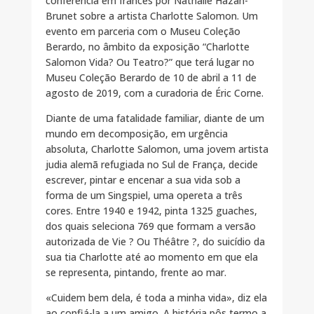
conferência em francês por Nathalie Hazan-
Brunet sobre a artista Charlotte Salomon. Um
evento em parceria com o Museu Coleção
Berardo, no âmbito da exposição “Charlotte
Salomon Vida? Ou Teatro?” que terá lugar no
Museu Coleção Berardo de 10 de abril a 11 de
agosto de 2019, com a curadoria de Éric Corne.
Diante de uma fatalidade familiar, diante de um
mundo em decomposição, em urgência
absoluta, Charlotte Salomon, uma jovem artista
judia alemã refugiada no Sul de França, decide
escrever, pintar e encenar a sua vida sob a
forma de um Singspiel, uma opereta a três
cores. Entre 1940 e 1942, pinta 1325 guaches,
dos quais seleciona 769 que formam a versão
autorizada de Vie ? Ou Théâtre ?, do suicídio da
sua tia Charlotte até ao momento em que ela
se representa, pintando, frente ao mar.
«Cuidem bem dela, é toda a minha vida», diz ela
ao confiá-la a um amigo. A história pôs termo a