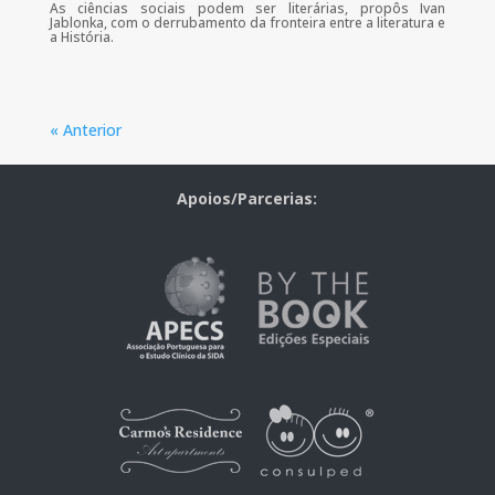
As ciências sociais podem ser literárias, propôs Ivan
Jablonka, com o derrubamento da fronteira entre a literatura e
a História.
« Anterior
Apoios/Parcerias: