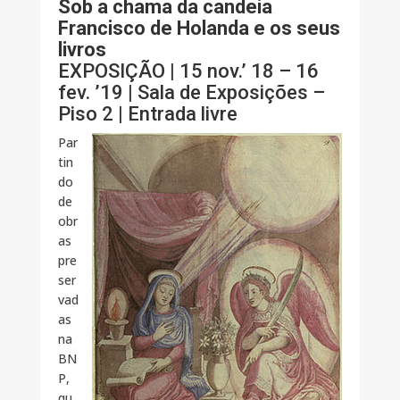
Sob a chama da candeia
Francisco de Holanda e os seus
livros
EXPOSIÇÃO | 15 nov.’ 18 – 16
fev. ’19 | Sala de Exposições –
Piso 2 | Entrada livre
Par
tin
do
de
obr
as
pre
ser
vad
as
na
BN
P,
qu