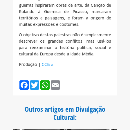
guerras inspiraram obras de arte, da Canção de
Rolando à Guernica de Picasso, marcaram
territórios e paisagens, e foram a origem de
muitas expressões e costumes.
O objetivo destas palestras não é simplesmente
descrever os grandes conflitos, mas usá-los
para reexaminar a história política, social e
cultural da Europa desde a Idade Média.
Produção |
CCB »
F
T
W
E
a
w
h
m
c
i
a
a
e
t
t
i
b
t
s
l
o
e
A
Outros artigos em Divulgação
o
r
p
k
p
Cultural
: