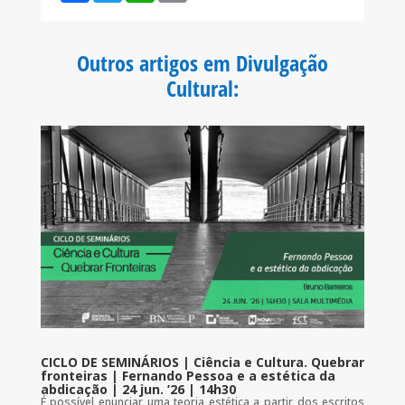
c
i
a
a
e
t
t
i
b
t
s
l
o
e
A
Outros artigos em Divulgação
o
r
p
k
p
Cultural
:
CICLO DE SEMINÁRIOS | Ciência e Cultura. Quebrar
fronteiras | Fernando Pessoa e a estética da
abdicação | 24 jun. ’26 | 14h30
É possível enunciar uma teoria estética a partir dos escritos