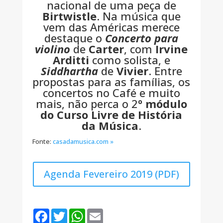
nacional de uma peça de
Birtwistle
. Na música que
vem das Américas merece
destaque o
Concerto para
violino
de
Carter
, com
Irvine
Arditti
como solista, e
Siddhartha
de
Vivier
. Entre
propostas para as famílias, os
concertos no Café e muito
mais, não perca o 2
º módulo
do Curso Livre de História
da Música
.
Fonte:
casadamusica.com »
Agenda Fevereiro 2019 (PDF)
F
T
W
E
a
w
h
m