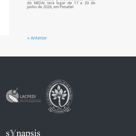
do NEDAI, terá lugar de 17 a 20 de
junho de 2026, em Penafiel
« Anterior