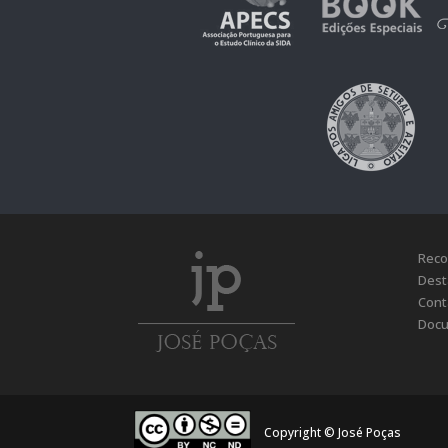
Reco
Dest
Cont
Docu
Copyright © José Poças