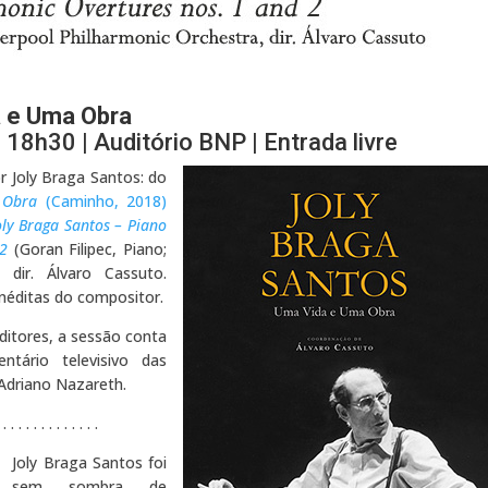
a e Uma Obra
18h30 | Auditório BNP | Entrada livre
 Joly Braga Santos: do
 Obra
(Caminho, 2018)
oly Braga Santos – Piano
 2
(Goran Filipec, Piano;
, dir. Álvaro Cassuto.
néditas do compositor.
ditores, a sessão conta
tário televisivo das
Adriano Nazareth.
 . . . . . . . . . . . . .
Joly Braga Santos foi
sem sombra de