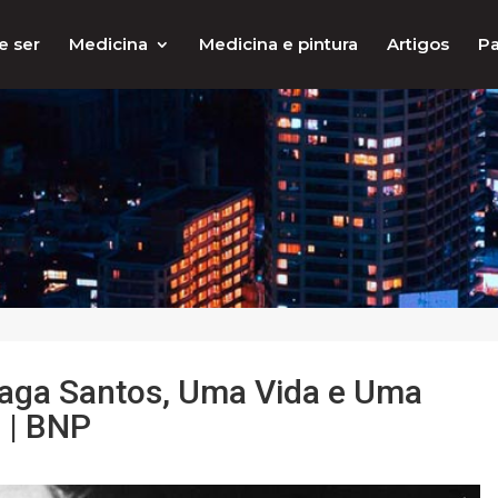
e ser
Medicina
Medicina e pintura
Artigos
Pa
raga Santos, Uma Vida e Uma
0 | BNP