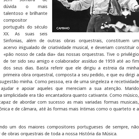
dúvida o mais
talentoso e brilhante
compositor
português do século
XX. As suas seis
Sinfonias, além de outras obras orquestrais, constituem um
acervo inigualado de criatividade musical, e deveriam constituir o
«pão nosso de cada dia» das nossas orquestras. Tive o privilégio
de ter sido seu amigo e colaborador assíduo de 1959 até ao fim
dos seus dias. Basta referir que ele dirigiu a estreia da minha
primeira obra orquestral, composta a seu pedido, e que eu dirigi a
 sugestão minha. Como pessoa, era de uma singeleza e recetividade
ra ajudar e apoiar aqueles que mereciam a sua atenção. Marido
ua simplicidade era tão encantadora quanto cativante. Como músico,
 capaz de abordar com sucesso as mais variadas formas musicais,
fónica e de câmara, até às formas mais íntimas como o quarteto e a
endo um dos maiores compositores portugueses de sempre, não
 de obras orquestrais de toda a nossa História da Música.