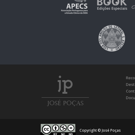
Reco
Dest
Cont
Docu
Copyright © José Poças