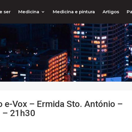
e ser
Medicina
Medicina e pintura
Artigos
Pa
o e-Vox – Ermida Sto. António –
o – 21h30