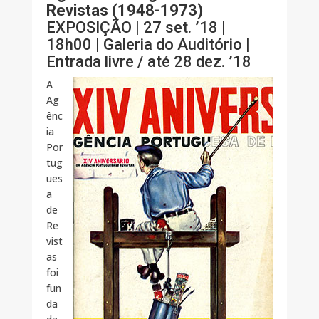
Revistas (1948-1973)
EXPOSIÇÃO | 27 set. ’18 |
18h00 | Galeria do Auditório |
Entrada livre / até 28 dez. ’18
A
Ag
ênc
ia
Por
tug
ues
a
de
Re
vist
as
foi
fun
da