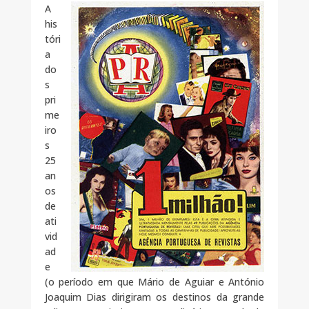
A
his
tóri
a
do
s
pri
me
iro
s
25
an
os
de
ati
vid
ad
e
(o período em que Mário de Aguiar e António
Joaquim Dias dirigiram os destinos da grande