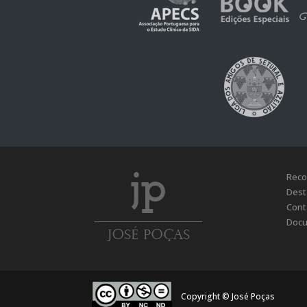
Reco
Dest
Cont
Docu
Copyright © José Poças