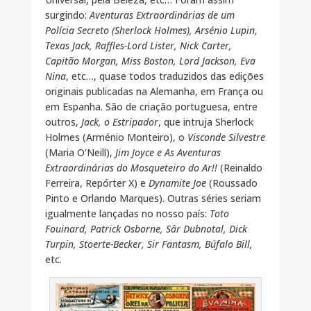
surgindo:
Aventuras Extraordinárias de um
Polícia Secreto (Sherlock Holmes), Arsénio Lupin,
Texas Jack, Raffles-Lord Lister, Nick Carter,
Capitão Morgan, Miss Boston, Lord Jackson, Eva
Nina
, etc…, quase todos traduzidos das edições
originais publicadas na Alemanha, em França ou
em Espanha. São de criação portuguesa, entre
outros,
Jack, o Estripador
, que intruja Sherlock
Holmes (Arménio Monteiro), o
Visconde Silvestre
(Maria O’Neill),
Jim Joyce e As Aventuras
Extraordinárias do Mosqueteiro do Ar!!
(Reinaldo
Ferreira, Repórter X) e
Dynamite Joe
(Roussado
Pinto e Orlando Marques). Outras séries seriam
igualmente lançadas no nosso país:
Toto
Fouinard, Patrick Osborne, Sâr Dubnotal, Dick
Turpin, Stoerte-Becker, Sir Fantasm, Búfalo Bill,
etc.