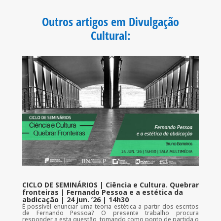
e
t
t
i
b
t
s
l
o
e
A
Outros artigos em Divulgação
o
r
p
k
p
Cultural
:
CICLO DE SEMINÁRIOS | Ciência e Cultura. Quebrar
fronteiras | Fernando Pessoa e a estética da
abdicação | 24 jun. ’26 | 14h30
É possível enunciar uma teoria estética a partir dos escritos
de Fernando Pessoa? O presente trabalho procura
responder a esta questão, tomando como ponto de partida o