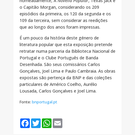
nomeadamente, A
Novella Popular
, Texas Jack e
o Capitão Morgan, considerando os 209
episódios da primeira, os 120 da segunda e os
109 da terceira, sem considerar as reedições
que ao longo dos anos foram impressas.
É um pouco da história deste género de
literatura popular que esta exposição pretende
retratar numa parceria da Biblioteca Nacional de
Portugal e o Clube Português de Banda
Desenhada. São seus comissários Carlos
Gonçalves, Joel Lima e Paulo Cambraia. As obras
expostas são pertença da BNP e das coleções
particulares de Américo Coelho, Aurélio
Lousada, Carlos Gonçalves e Joel Lima.
Fonte:
bnportugal.pt
F
T
W
E
a
w
h
m
c
i
a
a