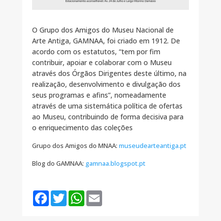
O Grupo dos Amigos do Museu Nacional de
Arte Antiga, GAMNAA, foi criado em 1912. De
acordo com os estatutos, “tem por fim
contribuir, apoiar e colaborar com o Museu
através dos Órgãos Dirigentes deste último, na
realização, desenvolvimento e divulgação dos
seus programas e afins”, nomeadamente
através de uma sistemática política de ofertas
ao Museu, contribuindo de forma decisiva para
o enriquecimento das coleções
Grupo dos Amigos do MNAA:
museudearteantiga.pt
Blog do GAMNAA:
gamnaa.blogspot.pt
F
T
W
E
a
w
h
m
c
i
a
a
e
t
t
i