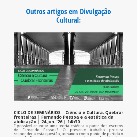
b
t
s
l
o
e
A
Outros artigos em Divulgação
o
r
p
k
p
Cultural
:
CICLO DE SEMINÁRIOS | Ciência e Cultura. Quebrar
fronteiras | Fernando Pessoa e a estética da
abdicação | 24 jun. ’26 | 14h30
É possível enunciar uma teoria estética a partir dos escritos
de Fernando Pessoa? O presente trabalho procura
responder a esta questão, tomando como ponto de partida o