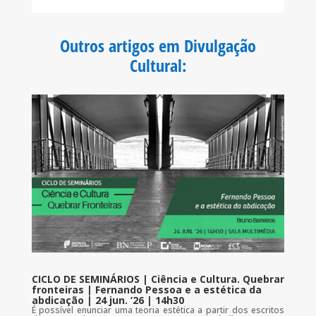
c
i
a
a
e
t
t
i
b
t
s
l
o
e
A
Outros artigos em Divulgação
o
r
p
k
p
Cultural
:
CICLO DE SEMINÁRIOS | Ciência e Cultura. Quebrar
fronteiras | Fernando Pessoa e a estética da
abdicação | 24 jun. ’26 | 14h30
É possível enunciar uma teoria estética a partir dos escritos