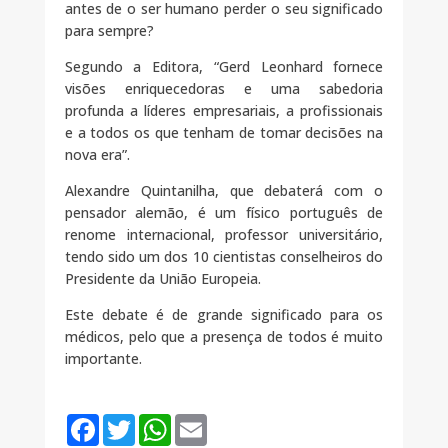
antes de o ser humano perder o seu significado
para sempre?
Segundo a Editora, “Gerd Leonhard fornece
visões enriquecedoras e uma sabedoria
profunda a líderes empresariais, a profissionais
e a todos os que tenham de tomar decisões na
nova era”.
Alexandre Quintanilha, que debaterá com o
pensador alemão, é um físico português de
renome internacional, professor universitário,
tendo sido um dos 10 cientistas conselheiros do
Presidente da União Europeia.
Este debate é de grande significado para os
médicos, pelo que a presença de todos é muito
importante.
F
T
W
E
a
w
h
m