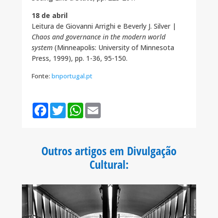
18 de abril
Leitura de Giovanni Arrighi e Beverly J. Silver |
Chaos and governance in the modern world
system
(Minneapolis: University of Minnesota
Press, 1999), pp. 1-36, 95-150.
Fonte:
bnportugal.pt
F
T
W
E
a
w
h
m
c
i
a
a
e
t
t
i
b
t
s
l
o
e
A
Outros artigos em Divulgação
o
r
p
k
p
Cultural
: