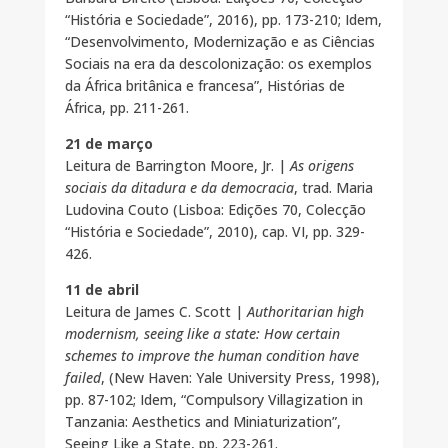
“História e Sociedade”, 2016), pp. 173-210; Idem,
“Desenvolvimento, Modernização e as Ciências
Sociais na era da descolonização: os exemplos
da África britânica e francesa”, Histórias de
África, pp. 211-261.
21 de março
Leitura de Barrington Moore, Jr. |
As origens
sociais da ditadura e da democracia
, trad. Maria
Ludovina Couto (Lisboa: Edições 70, Colecção
“História e Sociedade”, 2010), cap. VI, pp. 329-
426.
11 de abril
Leitura de James C. Scott |
Authoritarian high
modernism, seeing like a state: How certain
schemes to improve the human condition have
failed
, (New Haven: Yale University Press, 1998),
pp. 87-102; Idem, “Compulsory Villagization in
Tanzania: Aesthetics and Miniaturization”,
Seeing Like a State, pp. 223-261.