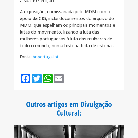
a sua 10.ª edição.
A exposição, comissariada pelo MDM com o
apoio da CIG, inclui documentos do arquivo do
MDM, que espelham os principais momentos e
lutas do movimento, ligando a luta das
mulheres portuguesas à luta das mulheres de
todo o mundo, numa história feita de estórias.
Fonte:
bnportugal.pt
F
T
W
E
a
w
h
m
c
i
a
a
e
t
t
i
b
t
s
l
o
e
A
Outros artigos em Divulgação
o
r
p
k
p
Cultural
: