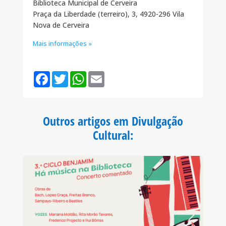
Biblioteca Municipal de Cerveira
Praça da Liberdade (terreiro), 3, 4920-296 Vila
Nova de Cerveira
Mais informações »
F
T
W
E
a
w
h
m
c
i
a
a
e
t
t
i
b
t
s
l
o
e
A
Outros artigos em Divulgação
o
r
p
k
p
Cultural
: