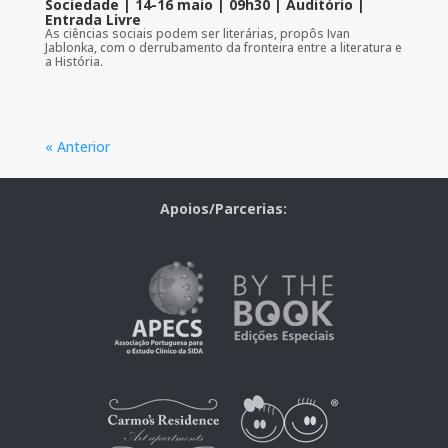
Sociedade | 14-16 maio | 09h30 | Auditório |
Entrada Livre
As ciências sociais podem ser literárias, propôs Ivan
Jablonka, com o derrubamento da fronteira entre a literatura e
a História.
« Anterior
Apoios/Parcerias: