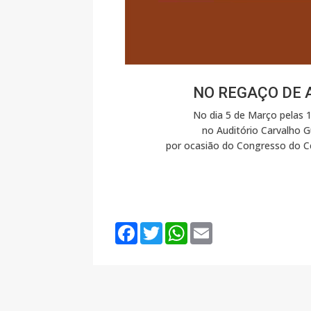
NO REGAÇO DE A
No dia 5 de Março pelas 
no Auditório Carvalho 
por ocasião do Congresso do 
F
T
W
E
a
w
h
m
c
i
a
a
e
t
t
i
b
t
s
l
o
e
A
o
r
p
k
p