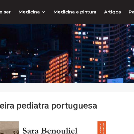
e ser
Medicina
Medicina e pintura
Artigos
Pa
meira pediatra portuguesa