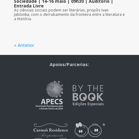
Sociedade | 14-16 maio | 09h30 | Auditório |
Entrada Livre
As ciências sociais podem ser literárias, propôs Ivan
Jablonka, com o derrubamento da fronteira entre a literatura e
a História.
« Anterior
Apoios/Parcerias: