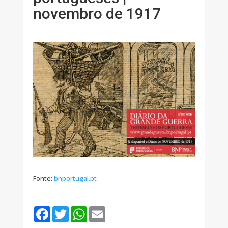
novembro de 1917
Fonte:
bnportugal.pt
F
T
W
E
a
w
h
m
c
i
a
a