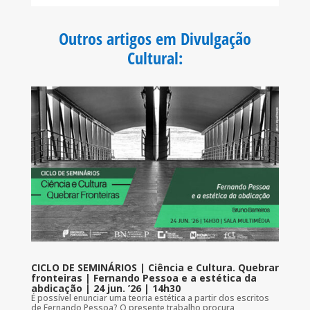
e
t
t
i
b
t
s
l
o
e
A
Outros artigos em Divulgação
o
r
p
k
p
Cultural
:
CICLO DE SEMINÁRIOS | Ciência e Cultura. Quebrar
fronteiras | Fernando Pessoa e a estética da
abdicação | 24 jun. ’26 | 14h30
É possível enunciar uma teoria estética a partir dos escritos
de Fernando Pessoa? O presente trabalho procura