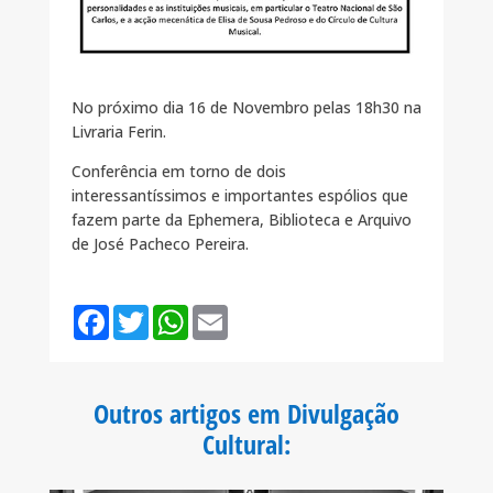
No próximo dia 16 de Novembro pelas 18h30 na
Livraria Ferin.
Conferência em torno de dois
interessantíssimos e importantes espólios que
fazem parte da Ephemera, Biblioteca e Arquivo
de José Pacheco Pereira.
F
T
W
E
a
w
h
m
c
i
a
a
e
t
t
i
b
t
s
l
o
e
A
Outros artigos em Divulgação
o
r
p
k
p
Cultural
: