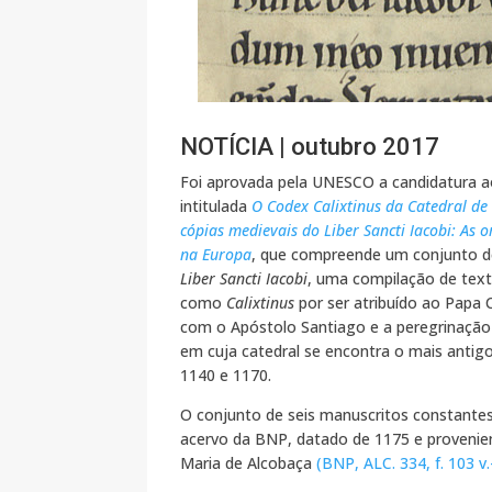
NOTÍCIA | outubro 2017
Foi aprovada pela UNESCO a candidatura 
intitulada
O Codex Calixtinus da Catedral de
cópias medievais do Liber Sancti Iacobi: As o
na Europa
, que compreende um conjunto d
Liber Sancti Iacobi
, uma compilação de text
como
Calixtinus
por ser atribuído ao Papa C
com o Apóstolo Santiago e a peregrinaçã
em cuja catedral se encontra o mais anti
1140 e 1170.
O conjunto de seis manuscritos constantes
acervo da BNP, datado de 1175 e provenien
Maria de Alcobaça
(BNP, ALC. 334, f. 103 v.