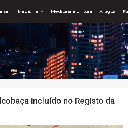
e ser
Medicina
Medicina e pintura
Artigos
Pa
lcobaça incluído no Registo da