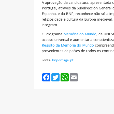
A aprovação da candidatura, apresentada 
Portugal, através da Subdirección General d
Espanha, e da BNP, reconhece não só a i
religiosidade e cultura da Europa medieva
integram.
O Programa
Memória do Mundo
, da UNESC
acesso universal e aumentar a conscientiz
Registo da Memória do Mundo
compreende
provenientes de países de todos os contin
Fonte:
bnportugal.pt
F
T
W
E
a
w
h
m
c
i
a
a
e
t
t
i
b
t
s
l
o
e
A
o
r
p
k
p