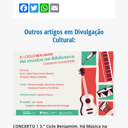
F
T
W
E
a
w
h
m
c
i
a
a
e
t
t
i
b
t
s
l
o
e
A
Outros artigos em Divulgação
o
r
p
k
p
Cultural
:
CONCERTO | 3.º Ciclo Benjamim. Há Música na