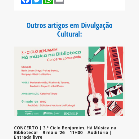
a
w
h
m
c
i
a
a
e
t
t
i
b
t
s
l
o
e
A
Outros artigos em Divulgação
o
r
p
k
p
Cultural
:
CONCERTO | 3.º Ciclo Benjamim. Há Música na
Biblioteca! | 9 maio ’26 | 11H00 | Auditório |
Entrada livre