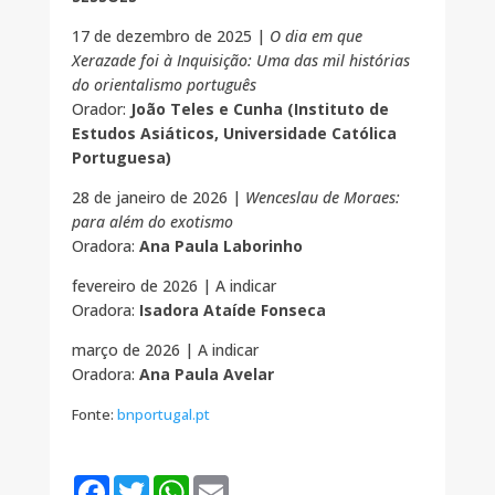
17 de dezembro de 2025 |
O dia em que
Xerazade foi à Inquisição: Uma das mil histórias
do orientalismo português
Orador:
João Teles e Cunha (Instituto de
Estudos Asiáticos, Universidade Católica
Portuguesa)
28 de janeiro de 2026 |
Wenceslau de Moraes:
para além do exotismo
Oradora:
Ana Paula Laborinho
fevereiro de 2026 | A indicar
Oradora:
Isadora Ataíde Fonseca
março de 2026 | A indicar
Oradora:
Ana Paula Avelar
Fonte:
bnportugal.pt
F
T
W
E