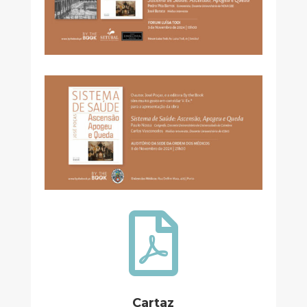

Cartaz