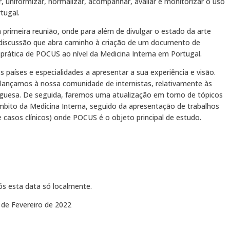
r, uniformizar, normalizar, acompanhar, avaliar e monitorizar o uso
tugal.
primeira reunião, onde para além de divulgar o estado da arte
iscussão que abra caminho à criação de um documento de
rática de POCUS ao nível da Medicina Interna em Portugal.
s países e especialidades a apresentar a sua experiência e visão.
lançamos à nossa comunidade de internistas, relativamente às
guesa. De seguida, faremos uma atualização em torno de tópicos
bito da Medicina Interna, seguido da apresentação de trabalhos
 casos clínicos) onde POCUS é o objeto principal de estudo.
ós esta data só localmente.
de Fevereiro de 2022