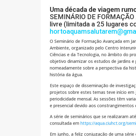
Uma década de viagem rumo 
SEMINÁRIO DE FORMAÇÃO AVA
livre (limitada a 25 lugares 
hortoaquamsalutarem@gma
O Seminário de Formação Avançada em Jar
Ambiente, organizado pelo Centro Interuniv
Ciências e da Tecnologia, no âmbito do p
objetivo dinamizar os estudos de jardins e
nomeadamente sobre a perspectiva da histó
história da água.
Este espaço de disseminação de investiga
projetos sobre estes temas teve início em
periodicidade mensal. As sessões têm vari
e presencial devido aos constrangimentos
A série de seminários que se realizaram at
consultada em
https://aqua.ciuhct.org/sem
Em junho, a feliz conjugação de uma série 