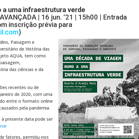
a uma infraestrutura verde
NÇADA | 16 jun. ’21 | 15h00 | Entrada
com inscrição prévia para
il.com
)
dins, Paisagem e
ersitário de História das
rojeto AQUA, tem como
 paisagem,
ria das ciências e da
ções recentes ou de
 janeiro de 2020, com uma
ado entre o formato online
 causados pela pandemia.
é à presente data pode ser
inar
de fatores, permitiu-nos