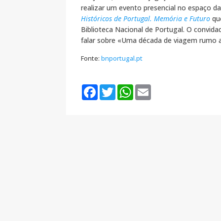
realizar um evento presencial no espaço d
Históricos de Portugal. Memória e Futuro
qu
Biblioteca Nacional de Portugal. O convida
falar sobre «Uma década de viagem rumo a
Fonte:
bnportugal.pt
F
T
W
E
a
w
h
m
c
i
a
a
e
t
t
i
b
t
s
l
o
e
A
o
r
p
k
p