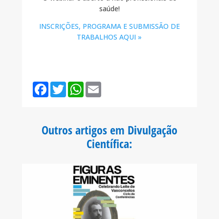
saúde!
INSCRIÇÕES, PROGRAMA E SUBMISSÃO DE
TRABALHOS AQUI »
F
T
W
E
a
w
h
m
c
i
a
a
e
t
t
i
b
t
s
l
o
e
A
Outros artigos em Divulgação
o
r
p
k
p
Científica
: