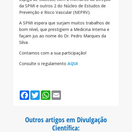
da SPMI e outros 2 do Núcleo de Estudos de
Prevenção e Risco Vascular (NEPRV).
A SPMI espera que surjam muitos trabalhos de
bom nível, que prestigiem a Medicina Interna e
façam jus ao nome do Dr. Pedro Marques da
Silva.
Contamos com a sua participação!
Consulte o regulamento
AQUI
F
T
W
E
a
w
h
m
c
i
a
a
e
t
t
i
b
t
s
l
o
e
A
Outros artigos em Divulgação
o
r
p
k
p
Científica
: