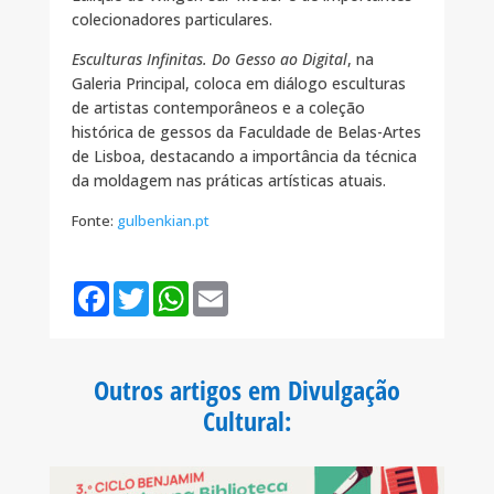
colecionadores particulares.
Esculturas Infinitas. Do Gesso ao Digital
, na
Galeria Principal, coloca em diálogo esculturas
de artistas contemporâneos e a coleção
histórica de gessos da Faculdade de Belas-Artes
de Lisboa, destacando a importância da técnica
da moldagem nas práticas artísticas atuais.
Fonte:
gulbenkian.pt
F
T
W
E
a
w
h
m
c
i
a
a
e
t
t
i
b
t
s
l
o
e
A
Outros artigos em Divulgação
o
r
p
k
p
Cultural
: