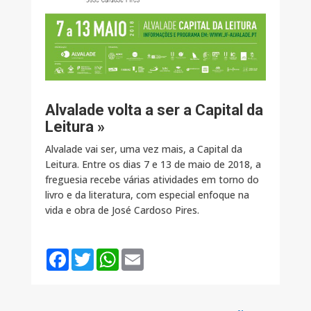
Alvalade volta a ser a Capital da
Leitura »
Alvalade vai ser, uma vez mais, a Capital da
Leitura. Entre os dias 7 e 13 de maio de 2018, a
freguesia recebe várias atividades em torno do
livro e da literatura, com especial enfoque na
vida e obra de José Cardoso Pires.
F
T
W
E
a
w
h
m
c
i
a
a
e
t
t
i
b
t
s
l
o
e
A