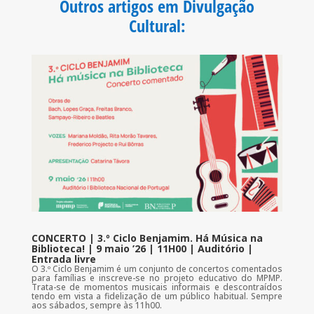
Outros artigos em Divulgação
o
r
p
k
p
Cultural
:
CONCERTO | 3.º Ciclo Benjamim. Há Música na
Biblioteca! | 9 maio ’26 | 11H00 | Auditório |
Entrada livre
O 3.º Ciclo Benjamim é um conjunto de concertos comentados
para famílias e inscreve-se no projeto educativo do MPMP.
Trata-se de momentos musicais informais e descontraídos
tendo em vista a fidelização de um público habitual. Sempre
aos sábados, sempre às 11h00.