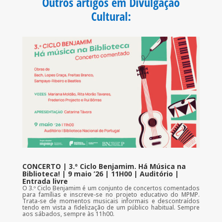
Outros artigos em Divulgação
o
r
p
k
p
Cultural
:
CONCERTO | 3.º Ciclo Benjamim. Há Música na
Biblioteca! | 9 maio ’26 | 11H00 | Auditório |
Entrada livre
O 3.º Ciclo Benjamim é um conjunto de concertos comentados
para famílias e inscreve-se no projeto educativo do MPMP.
Trata-se de momentos musicais informais e descontraídos
tendo em vista a fidelização de um público habitual. Sempre
aos sábados, sempre às 11h00.