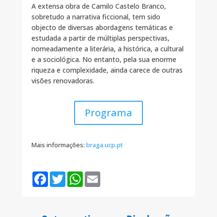
A extensa obra de Camilo Castelo Branco,
sobretudo a narrativa ficcional, tem sido
objecto de diversas abordagens temáticas e
estudada a partir de múltiplas perspectivas,
nomeadamente a literária, a histórica, a cultural
e a sociológica. No entanto, pela sua enorme
riqueza e complexidade, ainda carece de outras
visões renovadoras.
Programa
Mais informações:
braga.ucp.pt
F
T
W
E
a
w
h
m
c
i
a
a
e
t
t
i
b
t
s
l
o
e
A