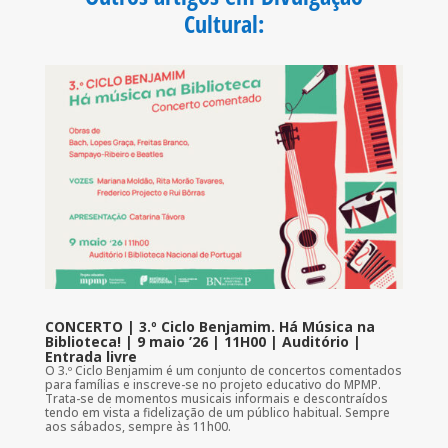
o
r
p
k
p
Cultural
:
CONCERTO | 3.º Ciclo Benjamim. Há Música na
Biblioteca! | 9 maio ’26 | 11H00 | Auditório |
Entrada livre
O 3.º Ciclo Benjamim é um conjunto de concertos comentados
para famílias e inscreve-se no projeto educativo do MPMP.
Trata-se de momentos musicais informais e descontraídos
tendo em vista a fidelização de um público habitual. Sempre
aos sábados, sempre às 11h00.