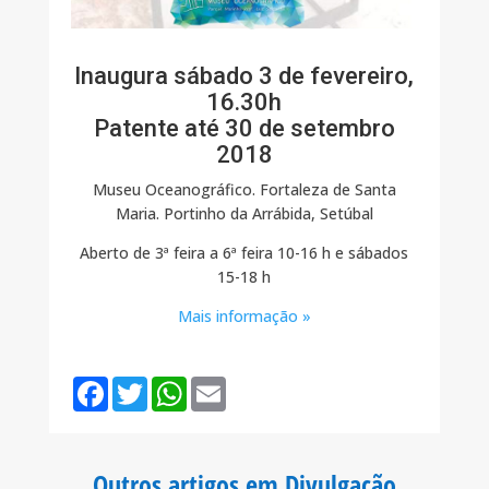
Inaugura sábado 3 de fevereiro,
16.30h
Patente até 30 de setembro
2018
Museu Oceanográfico. Fortaleza de Santa
Maria. Portinho da Arrábida, Setúbal
Aberto de 3ª feira a 6ª feira 10-16 h e sábados
15-18 h
Mais informação »
F
T
W
E
a
w
h
m
c
i
a
a
e
t
t
i
b
t
s
l
o
e
A
Outros artigos em Divulgação